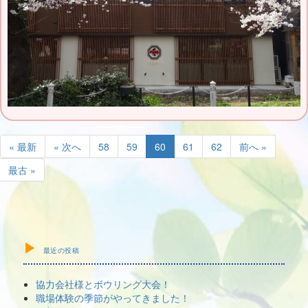
« 最新
« 次へ
58
59
60
61
62
前へ »
最古 »
最近の投稿
協力会社様とボウリング大会！
職場体験の季節がやってきました！