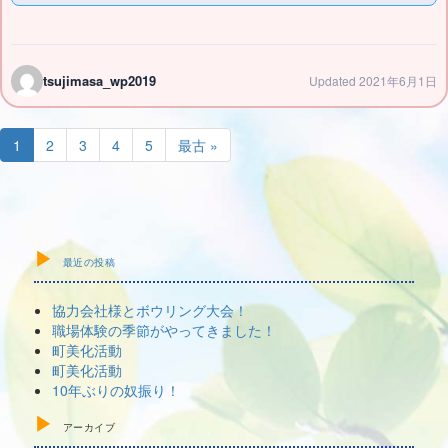
tsujimasa_wp2019
Updated 2021年6月1日
1
2
3
4
5
最古 »
最近の投稿
協力会社様とボウリング大会！
職場体験の季節がやってきました！
町美化活動
町美化活動
10年ぶりの奴振り！
アーカイブ